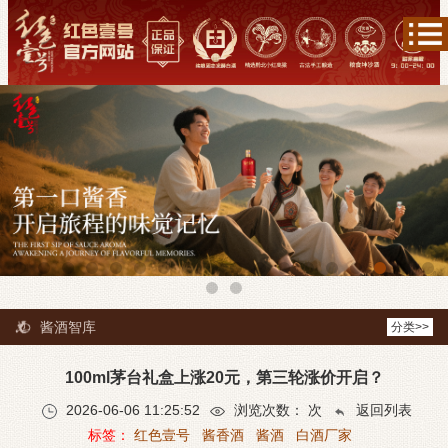
酱酒智库
分类>>
100ml茅台礼盒上涨20元，第三轮涨价开启？
2026-06-06 11:25:52
浏览次数：
次
返回列表
标签：
红色壹号
酱香酒
酱酒
白酒厂家