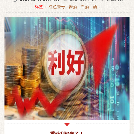
标签：
红色壹号
酱酒
白酒
酒
重磅利好来了！