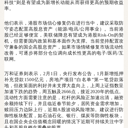
科技”则是有望成为新增长动能从而获得更高的预期收益
率。
他们表示，港股市场信心修复仍在进行当中，建议采取防
守姿态配置高股息资产（能源/电讯/公用事业）。当前港
股已经足够便宜，美联储降息有望成为港股Risk-On的契
机，但需要国内政策和基本面作为支撑。当前坚持配置攻
守兼备的国企高股息资产，如果市场情绪修复市场流动性
改善，可逐步将部分仓位调向成长性更高的电子/医药/互
联网。
万和证券则表示，2月1日，央行发布公告，1月新增抵押
补充贷款1500亿元，房地产项目“白名单”第一笔贷款落
地，但政策面的利好并未支撑大盘向上，上周上证指数呈
加速下跌的趋势，周五触及2666点，接近2020年的低点。
流动性方面需要注意的是，杠杆的风险正加速出清，融资
余额持续下行，并且临近春节前夕，居民资金需求增加，
赎回压力边际上行，近期A股波动风险增加。建议进行防
御性板块配置，如石油石化、银行、煤炭等防御性板块，
且在国企央企估值概念回暖的情况下近期可持续关注中字
头和高股息概念重叠的股票。