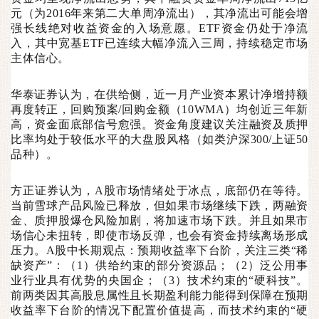
元（为2016年来第二大单周净流出），其净流出可能会增
强长线绝对收益资金的入场意愿。ETF资金仍处于净流
入，其中宽基ETF已连续大幅净流入三周，持续稳定市场
主体信心。
华泰证券认为，在供给侧，近一月产业资本累计净增持额
再度转正，回购预案/回购金额（10WMA）均创近三年新
高，资金面底部信号愈强。资金角度建议关注融资及质押
比率均处于较低水平的大盘股风格（如类沪深300/上证50
品种）。
方正证券认为，A股市场情绪处于冰点，底部仍在等待。
当前雪球产品风险已释放，但如果市场继续下跌，两融资
金、质押股爆仓风险加剧，将加速市场下跌。并且如果市
场信心未扭转，即使市场反弹，也会有资金持续离场形成
压力。A股中长期观点：预期收益率下台阶，关注三类“稀
缺资产”：（1）供给约束的部分资源品；（2）泛公用事
业行业具有优势的央国企；（3）技术约束的“硬科技”。
前两类因其高股息属性且长期盈利能力能得到保障在预期
收益率下台阶的情况下配置价值提高，而技术约束的“硬