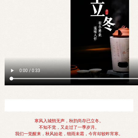
寒风入城悄无声，秋韵尚存已立冬。
不知不觉，又走过了一季岁月。
我们一觉醒来，秋风始老，细雨未霜，今宵却较昨宵寒。