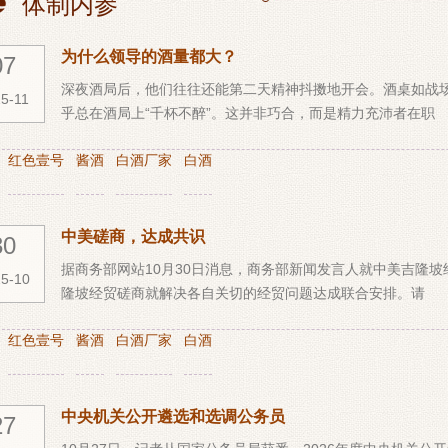
体制内参
为什么领导的酒量都大？
07
深夜酒局后，他们往往还能第二天精神抖擞地开会。酒桌如战
5-11
乎总在酒局上“千杯不醉”。这并非巧合，而是精力充沛者在职
：
红色壹号
酱酒
白酒厂家
白酒
中美磋商，达成共识
30
据商务部网站10月30日消息，商务部新闻发言人就中美吉隆
5-10
隆坡经贸磋商就解决各自关切的经贸问题达成联合安排。请
：
红色壹号
酱酒
白酒厂家
白酒
中央机关公开遴选和选调公务员
27