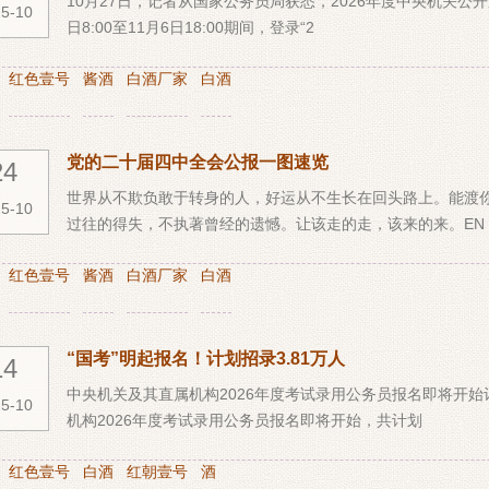
10月27日，记者从国家公务员局获悉，2026年度中央机关公
5-10
日8:00至11月6日18:00期间，登录“2
：
红色壹号
酱酒
白酒厂家
白酒
党的二十届四中全会公报一图速览
24
世界从不欺负敢于转身的人，好运从不生长在回头路上。能渡
5-10
过往的得失，不执著曾经的遗憾。让该走的走，该来的来。EN
：
红色壹号
酱酒
白酒厂家
白酒
“国考”明起报名！计划招录3.81万人
14
中央机关及其直属机构2026年度考试录用公务员报名即将开始
5-10
机构2026年度考试录用公务员报名即将开始，共计划
：
红色壹号
白酒
红朝壹号
酒