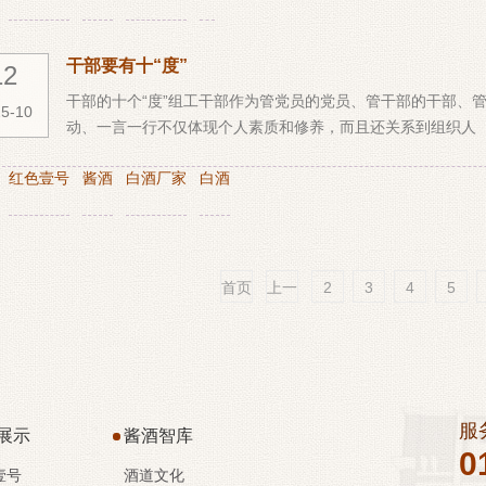
干部要有十“度”
12
干部的十个“度”组工干部作为管党员的党员、管干部的干部、
5-10
动、一言一行不仅体现个人素质和修养，而且还关系到组织人
：
红色壹号
酱酒
白酒厂家
白酒
首页
上一
2
3
4
5
页
服
展示
酱酒智库
0
壹号
酒道文化