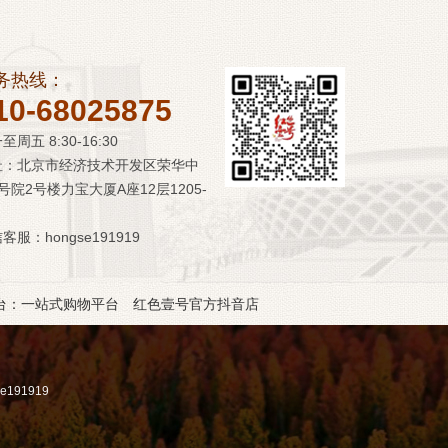
务热线：
10-68025875
至周五 8:30-16:30
址：北京市经济技术开发区荣华中
号院2号楼力宝大厦A座12层1205-
客服：hongse191919
台：一站式购物平台
红色壹号官方抖音店
91919