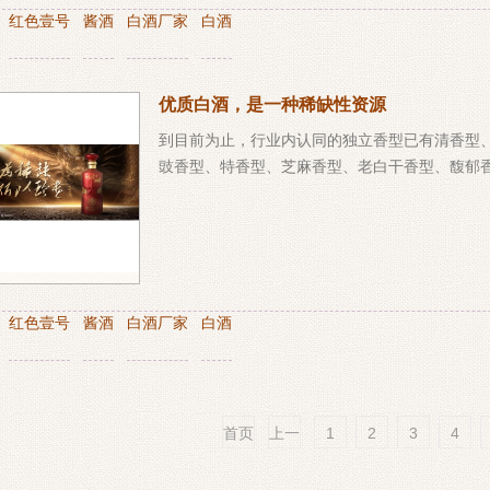
：
红色壹号
酱酒
白酒厂家
白酒
优质白酒，是一种稀缺性资源
到目前为止，行业内认同的独立香型已有清香型
豉香型、特香型、芝麻香型、老白干香型、馥郁香
：
红色壹号
酱酒
白酒厂家
白酒
首页
上一
1
2
3
4
页