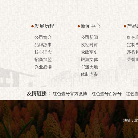
发展历程
新闻中心
产品
公司简介
公司新闻
红色
品牌故事
政经时评
定制
核心理念
党政军史
茅香
招商加盟
旅游文体
荣誉
兴业必读
军迷天地
体制内参
友情链接：
红色壹号官方微博
红色壹号百家号
红色
地址：北