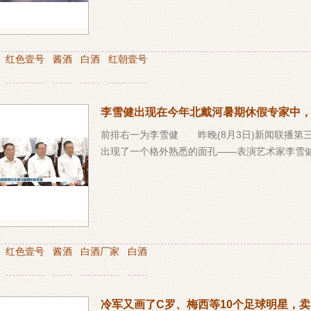
：
红色壹号
酱酒
白酒
红朝壹号
李雪健出现在今年北戴河暑期休假专家中
前排右一为李雪健 昨晚(8月3日)新闻联播第
出现了一个格外熟悉的面孔——表演艺术家李雪健
：
红色壹号
酱酒
白酒厂家
白酒
冷军又画了C罗、梅西等10个足球明星，卖