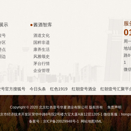
服
展示
酱酒智库
0
壹号
酒道文化
周一
专区
国粹非遗
地
特点
康养生活
路8
周边
风雅颂史
1
茅台行情
微信
企业管理
壹号官方搜狐号
今日头条
红色1919
红朝壹号酒业
红朝壹号汇聚平
Copyright © 2020 北京红色壹号华夏酒业有限公司 版权所有
免责声明
京市经济技术开发区荣华中路8号院2号楼力宝大厦A座12层1205-1 微信客服：hongse1
备案号：
京ICP备20029948号-1
网站地图XML