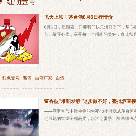
红朝壹号
飞天上涨！茅台酒8月6日行情价
8月6日，星期四。只要我们快乐活好当下，尽心
节。敞开心扉，享受每一个瞬间的美好，春花秋
：
红色壹号
酱酒
白酒厂家
白酒
酱香型"堆积发酵"这步做不好，整批酒直
——网罗空气中微生物的生死48小时我从茅台河
七成熟的红缨子糯高粱，水汽还烫手。酿酒师傅