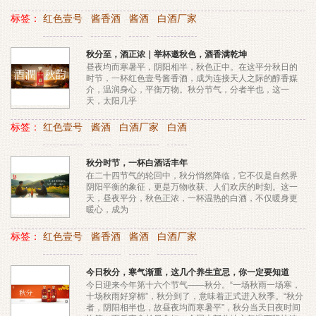
标签：
红色壹号
酱香酒
酱酒
白酒厂家
秋分至，酒正浓｜举杯邀秋色，酒香满乾坤
昼夜均而寒暑平，阴阳相半，秋色正中。在这平分秋日的
时节，一杯红色壹号酱香酒，成为连接天人之际的醇香媒
介，温润身心，平衡万物。秋分节气，分者半也，这一
天，太阳几乎
标签：
红色壹号
酱酒
白酒厂家
白酒
秋分时节，一杯白酒话丰年
在二十四节气的轮回中，秋分悄然降临，它不仅是自然界
阴阳平衡的象征，更是万物收获、人们欢庆的时刻。这一
天，昼夜平分，秋色正浓，一杯温热的白酒，不仅暖身更
暖心，成为
标签：
红色壹号
酱香酒
酱酒
白酒厂家
今日秋分，寒气渐重，这几个养生宜忌，你一定要知道
今日迎来今年第十六个节气——秋分。“一场秋雨一场寒，
十场秋雨好穿棉”，秋分到了，意味着正式进入秋季。“秋分
者，阴阳相半也，故昼夜均而寒暑平”，秋分当天日夜时间