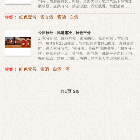
均等，而后夜愈长日愈短。全国大部分地方气温下降快速
而明显。凉风习习、碧空澄澈、丹桂飘香、蟹肥菊黄，是
秋分的标志性景色。秋分习俗丨祭月节据史书记载，早在
周朝，古代帝...
标签：
红色壹号
酱香酒
酱酒
白酒
今日秋分：风清露冷，秋色平分
1. 秋分初候：绚丽的秋，绚丽的心。秋分初候，雷始收
声。每年9月23日前后，当太阳到达黄经180度、直射赤道
时，进入秋分节气。“秋分者，昼夜均而寒暑平。” 和春分一
样，在秋分这一天，昼与夜、寒与暑，都是平分而处于均
衡的状态。对称，均衡，协调，包含着人类追求的真善美
的境界，难得而珍贵！对于这样的时刻，我们的祖先是敬
畏的。...
标签：
红色壹号
酱酒
白酒
酒
共
1
页
5
条